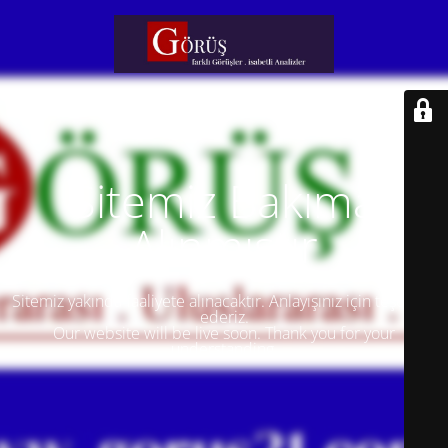
Sitemiz Bakıma
Alınmıştır
Sitemiz yakında faaliyete alınacaktır. Anlayışınız için teşekkür
ederiz.
Our website will be live soon. Thank you for your
understanding.