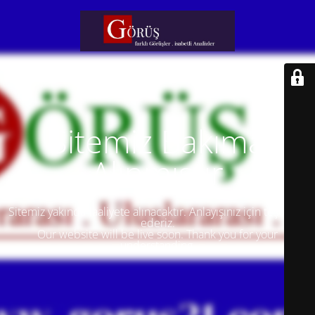
Sitemiz Bakıma
Alınmıştır
Sitemiz yakında faaliyete alınacaktır. Anlayışınız için teşekkür
ederiz.
Our website will be live soon. Thank you for your
understanding.