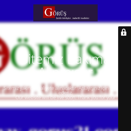
Sitemiz Bakıma
Alınmıştır
Sitemiz yakında faaliyete alınacaktır. Anlayışınız için teşekkür
ederiz.
Our website will be live soon. Thank you for your
understanding.