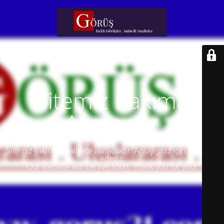
Sitemiz Bakıma
Alınmıştır
Sitemiz yakında faaliyete alınacaktır. Anlayışınız için teşekkür
ederiz.
Our website will be live soon. Thank you for your
understanding.