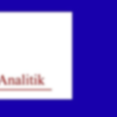
ır
iz.
.