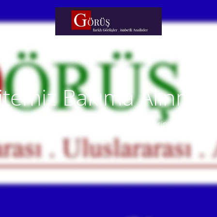
itemiz Bakıma Alınmışt
temiz yakında faaliyete alınacaktır. Anlayışınız için teşekkür eder
Our website will be live soon. Thank you for your understanding