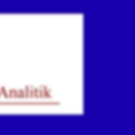
ır
iz.
.