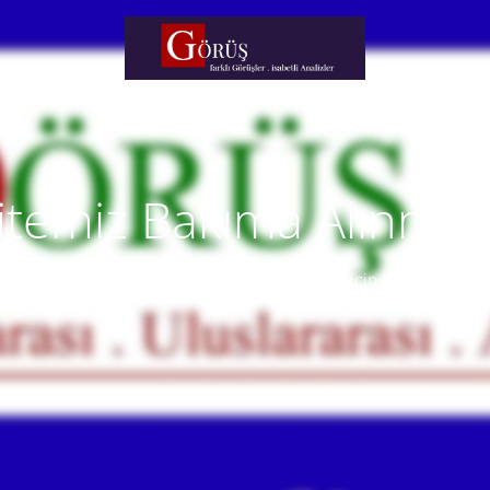
itemiz Bakıma Alınmışt
temiz yakında faaliyete alınacaktır. Anlayışınız için teşekkür eder
Our website will be live soon. Thank you for your understanding