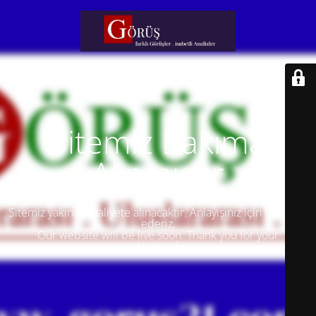
Sitemiz Bakıma
Alınmıştır
Sitemiz yakında faaliyete alınacaktır. Anlayışınız için teşekkür
ederiz.
Our website will be live soon. Thank you for your
understanding.