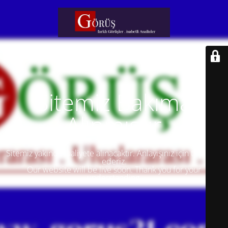
Sitemiz Bakıma
Alınmıştır
Sitemiz yakında faaliyete alınacaktır. Anlayışınız için teşekkür
ederiz.
Our website will be live soon. Thank you for your
understanding.