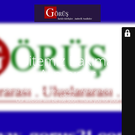
Sitemiz Bakıma
Alınmıştır
Sitemiz yakında faaliyete alınacaktır. Anlayışınız için teşekkür
ederiz.
Our website will be live soon. Thank you for your
understanding.