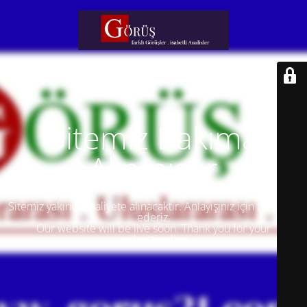
Sitemiz Bakıma
Alınmıştır
Sitemiz yakında faaliyete alınacaktır. Anlayışınız için teşekkür
ederiz.
Our website will be live soon. Thank you for your
understanding.