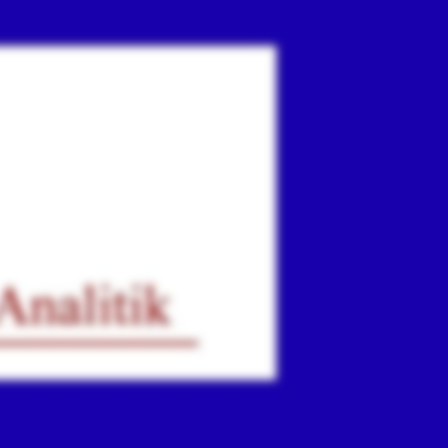
ır
iz.
.