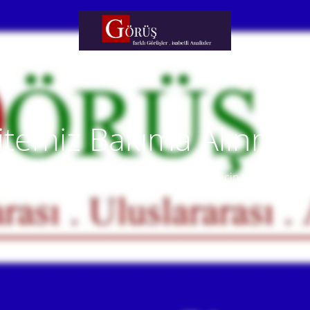
itemiz Bakıma Alınmışt
temiz yakında faaliyete alınacaktır. Anlayışınız için teşekkür eder
Our website will be live soon. Thank you for your understanding