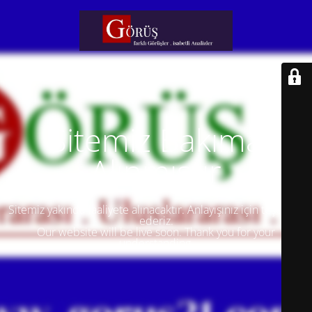
Sitemiz Bakıma
Alınmıştır
Sitemiz yakında faaliyete alınacaktır. Anlayışınız için teşekkür
ederiz.
Our website will be live soon. Thank you for your
understanding.