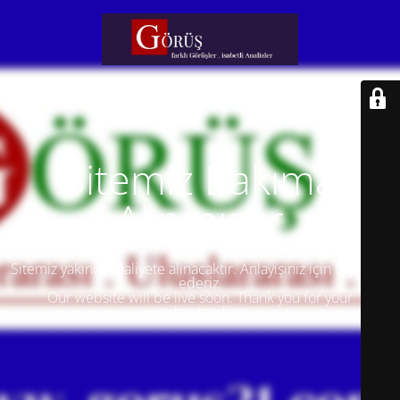
Sitemiz Bakıma
Alınmıştır
Sitemiz yakında faaliyete alınacaktır. Anlayışınız için teşekkür
ederiz.
Our website will be live soon. Thank you for your
understanding.