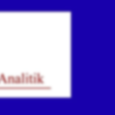
ır
iz.
.