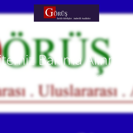
itemiz Bakıma Alınmışt
temiz yakında faaliyete alınacaktır. Anlayışınız için teşekkür eder
Our website will be live soon. Thank you for your understanding