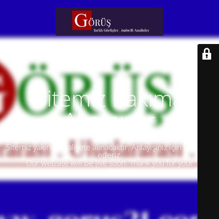
Sitemiz Bakıma
Alınmıştır
Sitemiz yakında faaliyete alınacaktır. Anlayışınız için teşekkür
ederiz.
Our website will be live soon. Thank you for your
understanding.