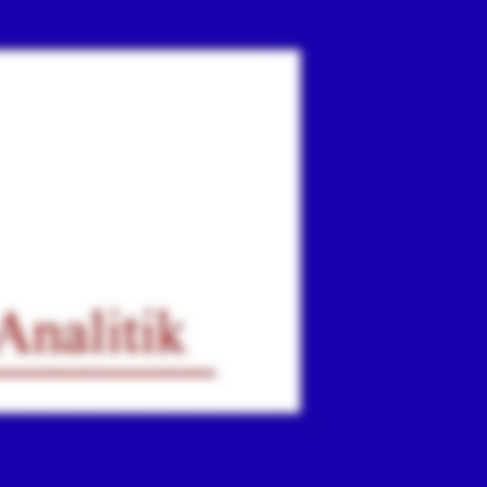
ır
iz.
.