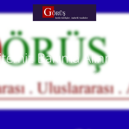
itemiz Bakıma Alınmışt
temiz yakında faaliyete alınacaktır. Anlayışınız için teşekkür eder
Our website will be live soon. Thank you for your understanding