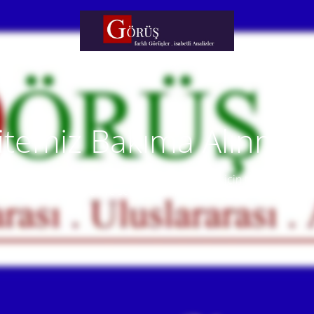
itemiz Bakıma Alınmışt
temiz yakında faaliyete alınacaktır. Anlayışınız için teşekkür eder
Our website will be live soon. Thank you for your understanding