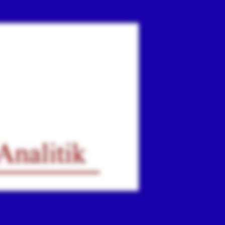
ır
iz.
.