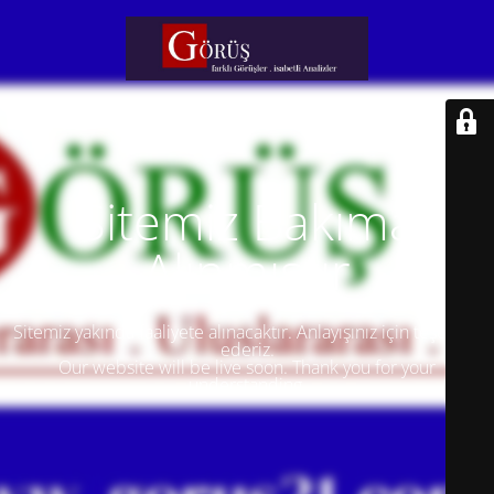
Sitemiz Bakıma
Alınmıştır
Sitemiz yakında faaliyete alınacaktır. Anlayışınız için teşekkür
ederiz.
Our website will be live soon. Thank you for your
understanding.