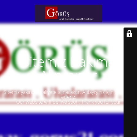
Sitemiz Bakıma
Alınmıştır
Sitemiz yakında faaliyete alınacaktır. Anlayışınız için teşekkür
ederiz.
Our website will be live soon. Thank you for your
understanding.