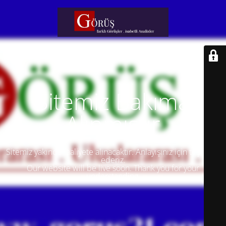
Sitemiz Bakıma
Alınmıştır
Sitemiz yakında faaliyete alınacaktır. Anlayışınız için teşekkür
ederiz.
Our website will be live soon. Thank you for your
understanding.