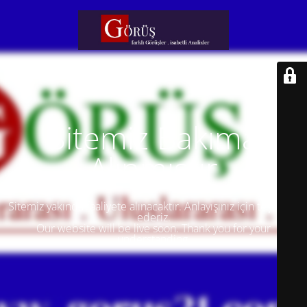
Sitemiz Bakıma
Alınmıştır
Sitemiz yakında faaliyete alınacaktır. Anlayışınız için teşekkür
ederiz.
Our website will be live soon. Thank you for your
understanding.