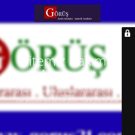
Sitemiz Bakıma
Alınmıştır
Sitemiz yakında faaliyete alınacaktır. Anlayışınız için teşekkür
ederiz.
Our website will be live soon. Thank you for your
understanding.