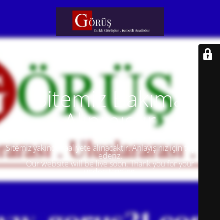
Sitemiz Bakıma
Alınmıştır
Sitemiz yakında faaliyete alınacaktır. Anlayışınız için teşekkür
ederiz.
Our website will be live soon. Thank you for your
understanding.