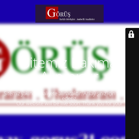
Sitemiz Bakıma
Alınmıştır
Sitemiz yakında faaliyete alınacaktır. Anlayışınız için teşekkür
ederiz.
Our website will be live soon. Thank you for your
understanding.