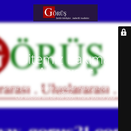
Sitemiz Bakıma
Alınmıştır
Sitemiz yakında faaliyete alınacaktır. Anlayışınız için teşekkür
ederiz.
Our website will be live soon. Thank you for your
understanding.