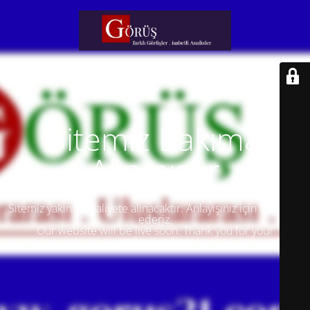
Sitemiz Bakıma
Alınmıştır
Sitemiz yakında faaliyete alınacaktır. Anlayışınız için teşekkür
ederiz.
Our website will be live soon. Thank you for your
understanding.