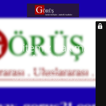
Sitemiz Bakıma
Alınmıştır
Sitemiz yakında faaliyete alınacaktır. Anlayışınız için teşekkür
ederiz.
Our website will be live soon. Thank you for your
understanding.