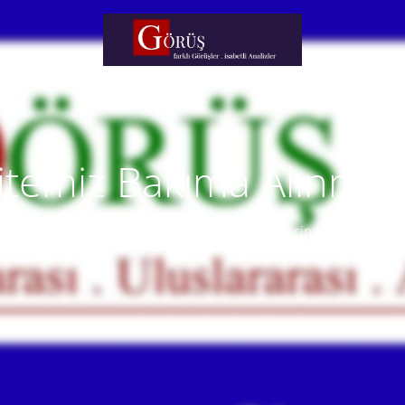
itemiz Bakıma Alınmışt
temiz yakında faaliyete alınacaktır. Anlayışınız için teşekkür eder
Our website will be live soon. Thank you for your understanding