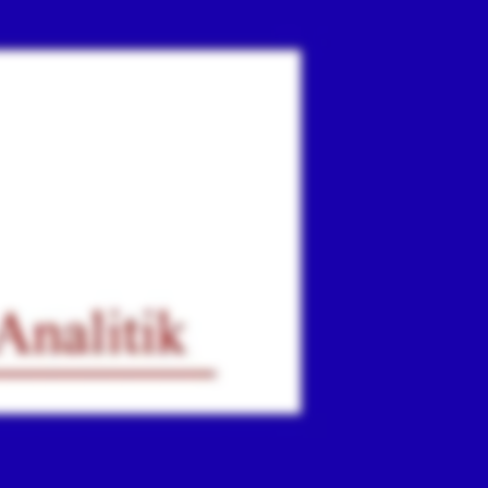
ır
iz.
.