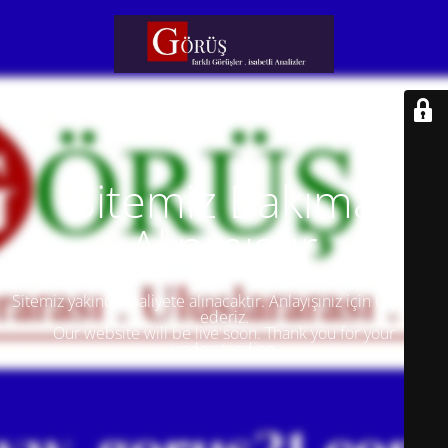
Sitemiz Bakıma
Alınmıştır
Sitemiz yakında faaliyete alınacaktır. Anlayışınız için teşekkür
ederiz.
Our website will be live soon. Thank you for your
understanding.