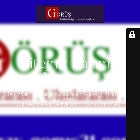
Sitemiz Bakıma
Alınmıştır
Sitemiz yakında faaliyete alınacaktır. Anlayışınız için teşekkür
ederiz.
Our website will be live soon. Thank you for your
understanding.