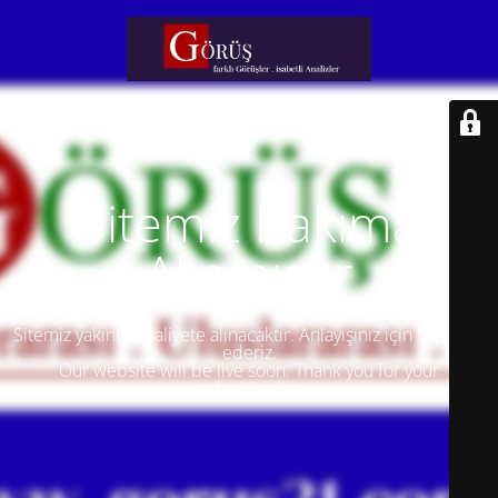
Sitemiz Bakıma
Alınmıştır
Sitemiz yakında faaliyete alınacaktır. Anlayışınız için teşekkür
ederiz.
Our website will be live soon. Thank you for your
understanding.