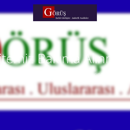
itemiz Bakıma Alınmışt
temiz yakında faaliyete alınacaktır. Anlayışınız için teşekkür eder
Our website will be live soon. Thank you for your understanding