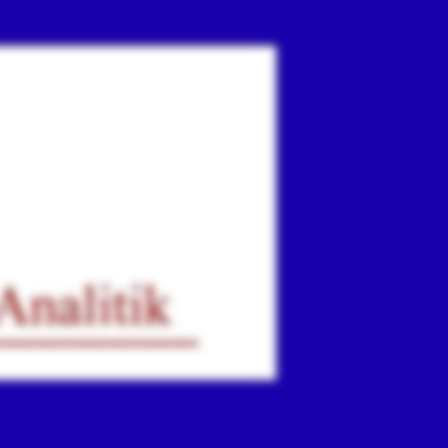
ır
iz.
.