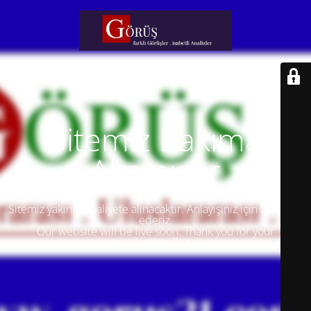
Sitemiz Bakıma
Alınmıştır
Sitemiz yakında faaliyete alınacaktır. Anlayışınız için teşekkür
ederiz.
Our website will be live soon. Thank you for your
understanding.