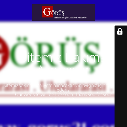
Sitemiz Bakıma
Alınmıştır
Sitemiz yakında faaliyete alınacaktır. Anlayışınız için teşekkür
ederiz.
Our website will be live soon. Thank you for your
understanding.