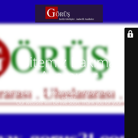
Sitemiz Bakıma
Alınmıştır
Sitemiz yakında faaliyete alınacaktır. Anlayışınız için teşekkür
ederiz.
Our website will be live soon. Thank you for your
understanding.