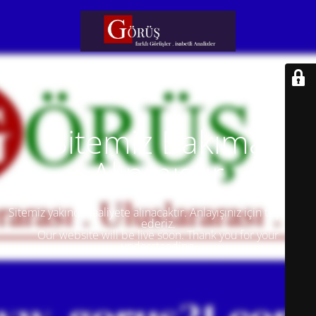
Sitemiz Bakıma
Alınmıştır
Sitemiz yakında faaliyete alınacaktır. Anlayışınız için teşekkür
ederiz.
Our website will be live soon. Thank you for your
understanding.