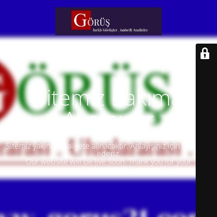
Sitemiz Bakıma
Alınmıştır
Sitemiz yakında faaliyete alınacaktır. Anlayışınız için teşekkür
ederiz.
Our website will be live soon. Thank you for your
understanding.