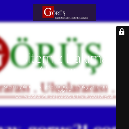
Sitemiz Bakıma
Alınmıştır
Sitemiz yakında faaliyete alınacaktır. Anlayışınız için teşekkür
ederiz.
Our website will be live soon. Thank you for your
understanding.