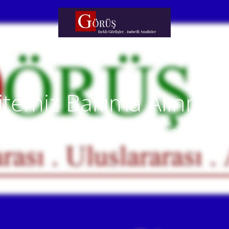
itemiz Bakıma Alınmışt
temiz yakında faaliyete alınacaktır. Anlayışınız için teşekkür eder
Our website will be live soon. Thank you for your understanding