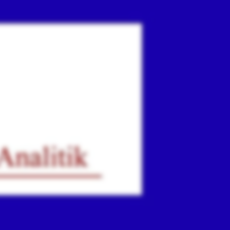
ır
iz.
.