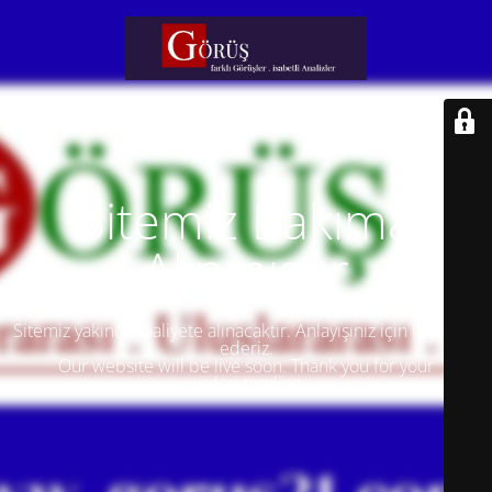
Sitemiz Bakıma
Alınmıştır
Sitemiz yakında faaliyete alınacaktır. Anlayışınız için teşekkür
ederiz.
Our website will be live soon. Thank you for your
understanding.