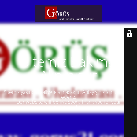
Sitemiz Bakıma
Alınmıştır
Sitemiz yakında faaliyete alınacaktır. Anlayışınız için teşekkür
ederiz.
Our website will be live soon. Thank you for your
understanding.