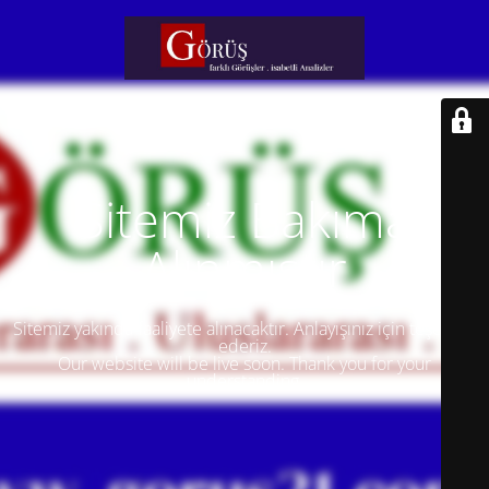
Sitemiz Bakıma
Alınmıştır
Sitemiz yakında faaliyete alınacaktır. Anlayışınız için teşekkür
ederiz.
Our website will be live soon. Thank you for your
understanding.