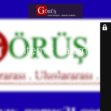
Sitemiz Bakıma
Alınmıştır
Sitemiz yakında faaliyete alınacaktır. Anlayışınız için teşekkür
ederiz.
Our website will be live soon. Thank you for your
understanding.