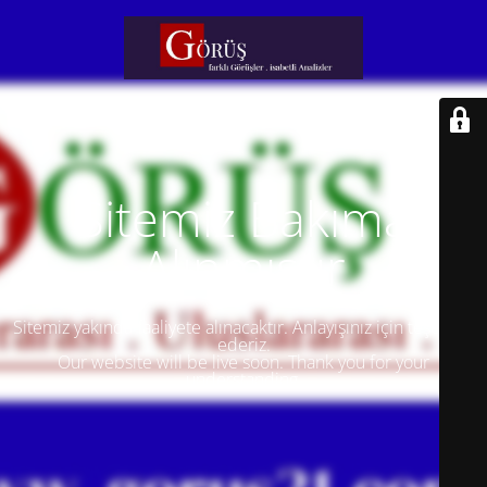
Sitemiz Bakıma
Alınmıştır
Sitemiz yakında faaliyete alınacaktır. Anlayışınız için teşekkür
ederiz.
Our website will be live soon. Thank you for your
understanding.