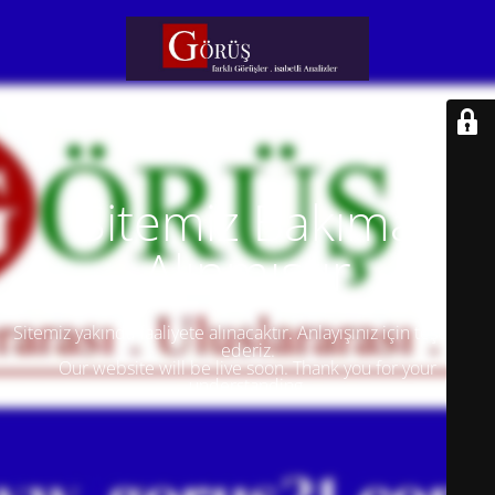
Sitemiz Bakıma
Alınmıştır
Sitemiz yakında faaliyete alınacaktır. Anlayışınız için teşekkür
ederiz.
Our website will be live soon. Thank you for your
understanding.