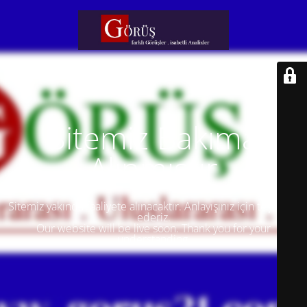
Sitemiz Bakıma
Alınmıştır
Sitemiz yakında faaliyete alınacaktır. Anlayışınız için teşekkür
ederiz.
Our website will be live soon. Thank you for your
understanding.