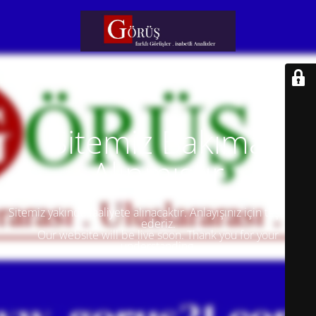
Sitemiz Bakıma
Alınmıştır
Sitemiz yakında faaliyete alınacaktır. Anlayışınız için teşekkür
ederiz.
Our website will be live soon. Thank you for your
understanding.