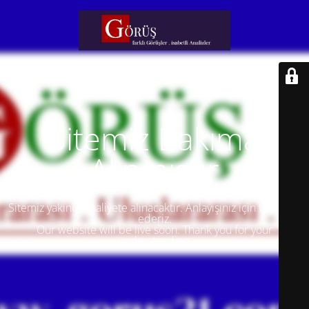
Sitemiz Bakıma
Alınmıştır
Sitemiz yakında faaliyete alınacaktır. Anlayışınız için teşekkür
ederiz.
Our website will be live soon. Thank you for your
understanding.