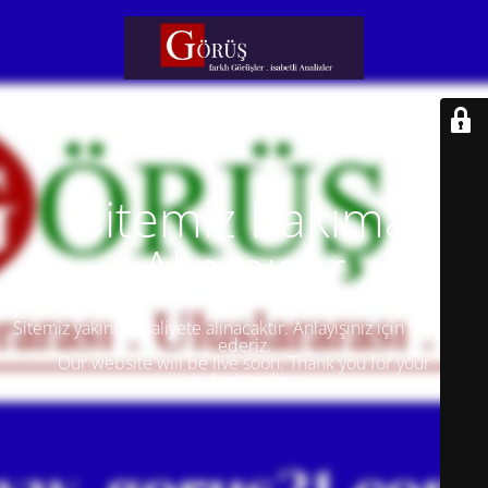
Sitemiz Bakıma
Alınmıştır
Sitemiz yakında faaliyete alınacaktır. Anlayışınız için teşekkür
ederiz.
Our website will be live soon. Thank you for your
understanding.