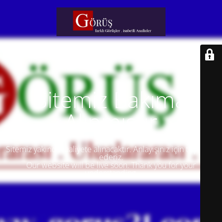
Sitemiz Bakıma
Alınmıştır
Sitemiz yakında faaliyete alınacaktır. Anlayışınız için teşekkür
ederiz.
Our website will be live soon. Thank you for your
understanding.